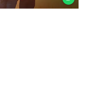
Depoimentos
Joaquim Avelar
classificação média é 5 de 5
Atendimento excelente,
profissionais preparados e
prontos para nos dar um
ótimo suporte. Tanto na
contratação quanto no pós